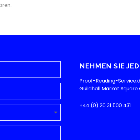
ören.
NEHMEN SIE JED
Proof-Reading-Service.de
Guildhall Market Squar
+44 (0) 20 31 500 431