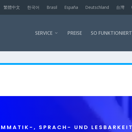
繁體中文
한국어
Brasil
España
Deutschland
台灣
SERVICE
PREISE
SO FUNKTIONIERT
AMMATIK-, SPRACH- UND LESBARKEI