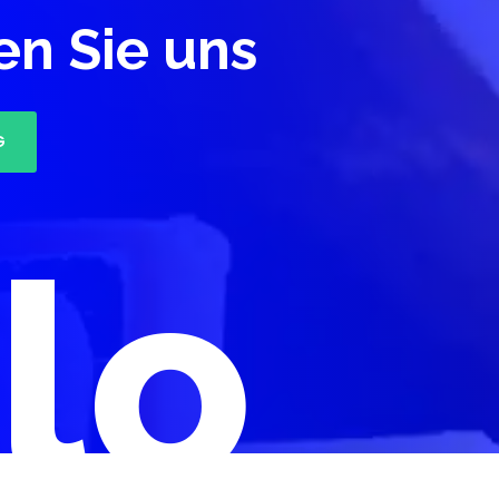
en Sie uns
G
lo