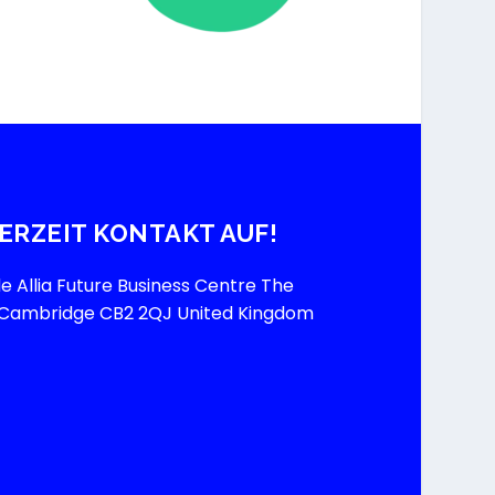
ERZEIT KONTAKT AUF!
 Allia Future Business Centre The
e Cambridge CB2 2QJ United Kingdom