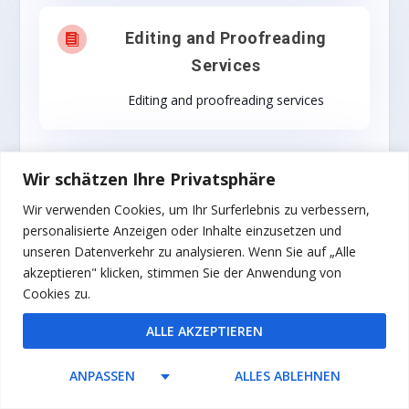
Editing and Proofreading

Services
Editing and proofreading services
Wir schätzen Ihre Privatsphäre
Proof reading

Wir verwenden Cookies, um Ihr Surferlebnis zu verbessern,
Proof reading
personalisierte Anzeigen oder Inhalte einzusetzen und
unseren Datenverkehr zu analysieren. Wenn Sie auf „Alle
akzeptieren" klicken, stimmen Sie der Anwendung von
Cookies zu.
Proofreading and editing

ALLE AKZEPTIEREN
services
Proofreading and editing services
ANPASSEN
ALLES ABLEHNEN